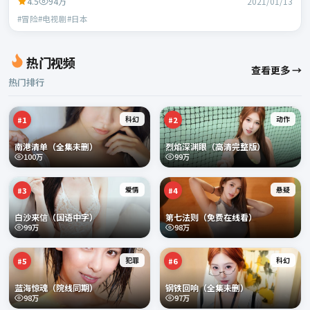
4.5
94万
2021/01/13
#冒险#电视剧#日本
热门视频
查看更多 →
热门排行
科幻
动作
#
1
#
2
南港清单（全集未删）
烈焰深渊眼（高清完整版）
100万
99万
爱情
悬疑
#
3
#
4
白沙来信（国语中字）
第七法则（免费在线看）
99万
98万
犯罪
科幻
#
5
#
6
蓝海惊魂（院线同期）
钢铁回响（全集未删）
98万
97万