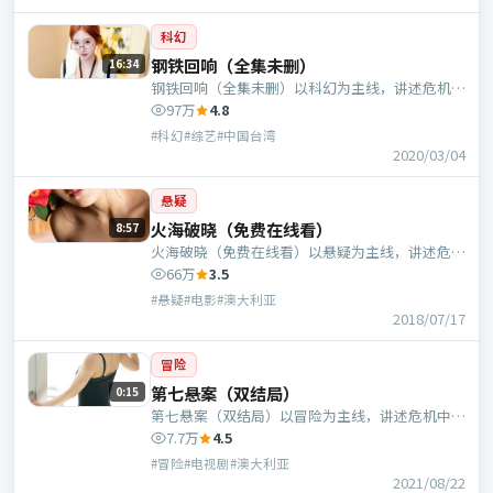
科幻
钢铁回响（全集未删）
16:34
钢铁回响（全集未删）以科幻为主线，讲述危机中
的抉择与人物成长；中国台湾班底，郭帆执导，周
97万
4.8
冬雨、白宇等主演。
#科幻#综艺#中国台湾
2020/03/04
悬疑
火海破晓（免费在线看）
8:57
火海破晓（免费在线看）以悬疑为主线，讲述危机
中的抉择与人物成长；澳大利亚班底，乌尔善执
66万
3.5
导，胡歌、张译等主演。
#悬疑#电影#澳大利亚
2018/07/17
冒险
第七悬案（双结局）
0:15
第七悬案（双结局）以冒险为主线，讲述危机中的
抉择与人物成长；澳大利亚班底，是枝裕和执导，
7.7万
4.5
奥黛丽·塔图、范伟等主演。
#冒险#电视剧#澳大利亚
2021/08/22