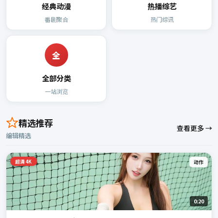
经典动漫
热播综艺
番剧聚合
热门综讯
全
全部分类
一站浏览
精选推荐
查看更多 →
编辑精选
超清4K
动作
0:20