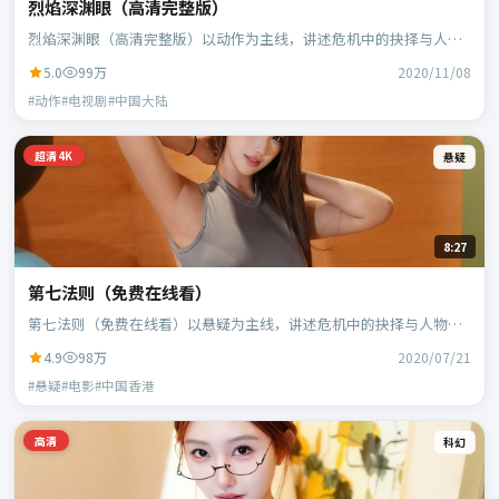
烈焰深渊眼（高清完整版）
烈焰深渊眼（高清完整版）以动作为主线，讲述危机中的抉择与人物
成长；中国大陆班底，徐克执导，段奕宏、范伟等主演。
5.0
99万
2020/11/08
#动作#电视剧#中国大陆
超清4K
悬疑
8:27
第七法则（免费在线看）
第七法则（免费在线看）以悬疑为主线，讲述危机中的抉择与人物成
长；中国香港班底，乌尔善执导，刘德华、段奕宏等主演。
4.9
98万
2020/07/21
#悬疑#电影#中国香港
高清
科幻