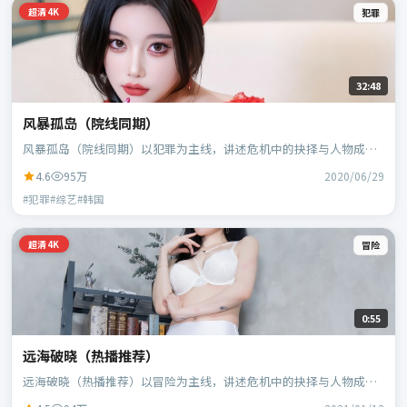
超清4K
犯罪
32:48
风暴孤岛（院线同期）
风暴孤岛（院线同期）以犯罪为主线，讲述危机中的抉择与人物成
长；韩国班底，林超贤执导，胡歌、黄政民等主演。
4.6
95万
2020/06/29
#犯罪#综艺#韩国
超清4K
冒险
0:55
远海破晓（热播推荐）
远海破晓（热播推荐）以冒险为主线，讲述危机中的抉择与人物成
长；日本班底，贾樟柯执导，黄政民、谭卓等主演。