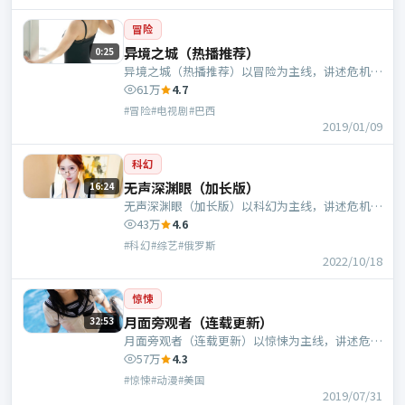
冒险
异境之城（热播推荐）
0:25
异境之城（热播推荐）以冒险为主线，讲述危机中
的抉择与人物成长；巴西班底，贾樟柯执导，倪
61万
4.7
妮、易烊千玺等主演。
#冒险#电视剧#巴西
2019/01/09
科幻
无声深渊眼（加长版）
16:24
无声深渊眼（加长版）以科幻为主线，讲述危机中
的抉择与人物成长；俄罗斯班底，申奥执导，张曼
43万
4.6
玉、奥黛丽·塔图等主演。
#科幻#综艺#俄罗斯
2022/10/18
惊悚
月面旁观者（连载更新）
32:53
月面旁观者（连载更新）以惊悚为主线，讲述危机
中的抉择与人物成长；美国班底，路阳执导，汤
57万
4.3
唯、周迅等主演。
#惊悚#动漫#美国
2019/07/31