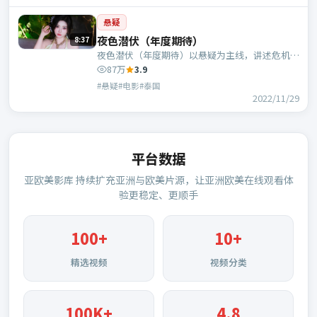
悬疑
夜色潜伏（年度期待）
8:37
夜色潜伏（年度期待）以悬疑为主线，讲述危机中
的抉择与人物成长；泰国班底，管虎执导，周冬
87万
3.9
雨、杨紫琼等主演。
#悬疑#电影#泰国
2022/11/29
平台数据
亚欧美影库
持续扩充亚洲与欧美片源，让亚洲欧美在线观看体
验更稳定、更顺手
100
+
10+
精选视频
视频分类
100K+
4.8