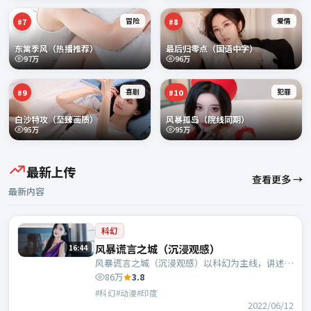
冒险
爱情
#
7
#
8
东篱季风（热播推荐）
最后归零点（国语中字）
97万
96万
喜剧
犯罪
#
9
#
10
白沙特攻（至臻画质）
风暴孤岛（院线同期）
95万
95万
最新上传
查看更多 →
最新内容
科幻
风暴谎言之城（沉浸观感）
16:44
风暴谎言之城（沉浸观感）以科幻为主线，讲述危
机中的抉择与人物成长；印度班底，娄烨执导，凯
86万
3.8
特·布兰切特、基里安·墨菲等主演。
#科幻#动漫#印度
2022/06/12