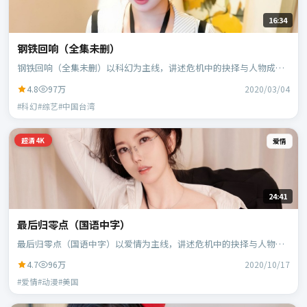
16:34
钢铁回响（全集未删）
钢铁回响（全集未删）以科幻为主线，讲述危机中的抉择与人物成
长；中国台湾班底，郭帆执导，周冬雨、白宇等主演。
4.8
97万
2020/03/04
#科幻#综艺#中国台湾
超清4K
爱情
24:41
最后归零点（国语中字）
最后归零点（国语中字）以爱情为主线，讲述危机中的抉择与人物成
长；美国班底，宁浩执导，凯特·布兰切特、蕾雅·赛杜等主演。
4.7
96万
2020/10/17
#爱情#动漫#美国